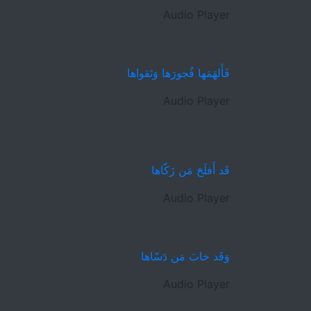
Audio Player
فَأَلهَمَها فُجورَها وَتَقواها
Audio Player
قَد أَفلَحَ مَن زَكّاها
Audio Player
وَقَد خابَ مَن دَسّاها
Audio Player