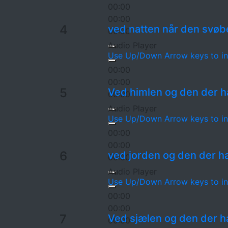
00:00
00:00
4
ved natten når den svøb
00:00
Audio Player
Use Up/Down Arrow keys to in
00:00
00:00
5
Ved himlen og den der h
00:00
Audio Player
Use Up/Down Arrow keys to in
00:00
00:00
6
ved jorden og den der h
00:00
Audio Player
Use Up/Down Arrow keys to in
00:00
00:00
7
Ved sjælen og den der h
00:00