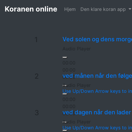
Koranen
91. Solen الشمس
Koranen online
Hjem
Den klare koran app
1
Ved solen og dens morg
Audio Player
00:00
00:00
2
ved månen når den følge
00:00
Audio Player
Use Up/Down Arrow keys to in
00:00
00:00
3
ved dagen når den lader
00:00
Audio Player
Use Up/Down Arrow keys to in