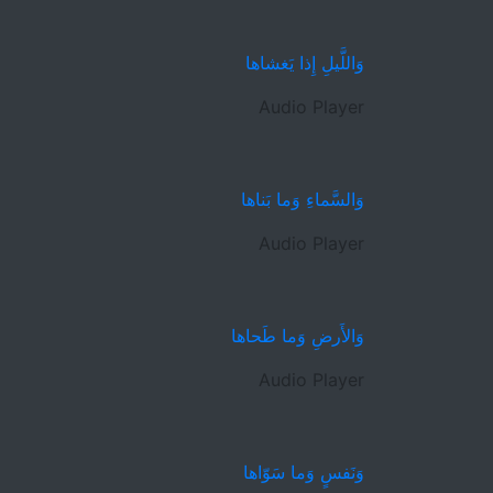
وَاللَّيلِ إِذا يَغشاها
Audio Player
وَالسَّماءِ وَما بَناها
Audio Player
وَالأَرضِ وَما طَحاها
Audio Player
وَنَفسٍ وَما سَوّاها