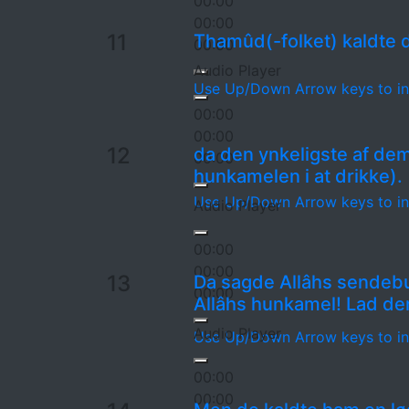
00:00
00:00
11
Thamûd(-folket) kaldte d
00:00
Audio Player
Use Up/Down Arrow keys to in
00:00
00:00
12
da den ynkeligste af dem 
00:00
hunkamelen i at drikke).
Use Up/Down Arrow keys to in
Audio Player
00:00
00:00
13
Da sagde Allâhs sendebud
00:00
Allâhs hunkamel! Lad den
Audio Player
Use Up/Down Arrow keys to in
00:00
00:00