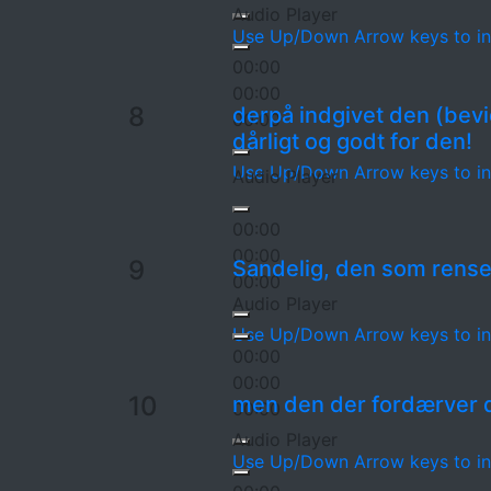
Audio Player
Use Up/Down Arrow keys to in
00:00
00:00
8
derpå indgivet den (bev
00:00
dårligt og godt for den!
Use Up/Down Arrow keys to in
Audio Player
00:00
00:00
9
Sandelig, den som rense
00:00
Audio Player
Use Up/Down Arrow keys to in
00:00
00:00
10
men den der fordærver d
00:00
Audio Player
Use Up/Down Arrow keys to in