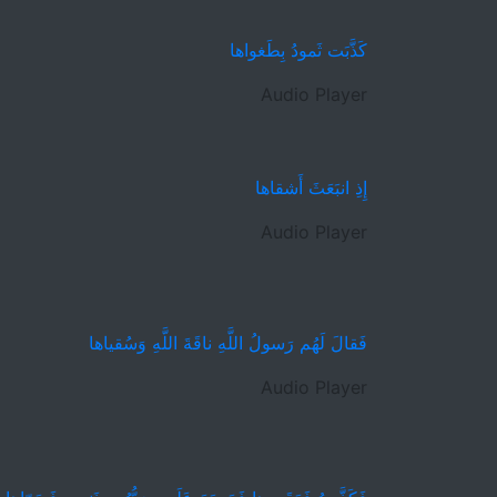
كَذَّبَت ثَمودُ بِطَغواها
Audio Player
إِذِ انبَعَثَ أَشقاها
Audio Player
فَقالَ لَهُم رَسولُ اللَّهِ ناقَةَ اللَّهِ وَسُقياها
Audio Player