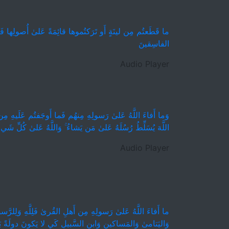
ما قَطَعتُم مِن لينَةٍ أَو تَرَكتُموها قائِمَةً عَلىٰ أُصولِها فَبِإِ
الفاسِقينَ
Audio Player
وَما أَفاءَ اللَّهُ عَلىٰ رَسولِهِ مِنهُم فَما أَوجَفتُم عَلَيهِ مِن
اللَّهَ يُسَلِّطُ رُسُلَهُ عَلىٰ مَن يَشاءُ ۚ وَاللَّهُ عَلىٰ كُلِّ شَيء
Audio Player
ما أَفاءَ اللَّهُ عَلىٰ رَسولِهِ مِن أَهلِ القُرىٰ فَلِلَّهِ وَلِلرَّ
وَاليَتامىٰ وَالمَساكينِ وَابنِ السَّبيلِ كَي لا يَكونَ دولَةً بَين