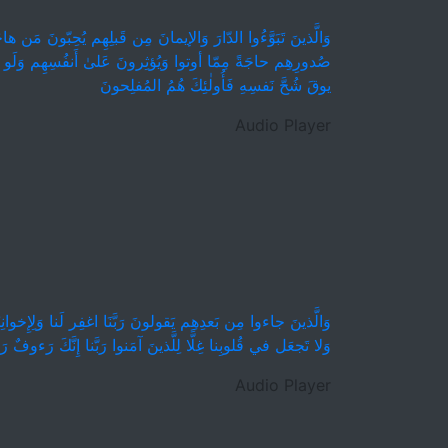
وَالَّذينَ تَبَوَّءُوا الدّارَ وَالإيمانَ مِن قَبلِهِم يُحِبّونَ مَن ه
صُدورِهِم حاجَةً مِمّا أوتوا وَيُؤثِرونَ عَلىٰ أَنفُسِهِم وَلَو
يوقَ شُحَّ نَفسِهِ فَأُولٰئِكَ هُمُ المُفلِحونَ
Audio Player
وَالَّذينَ جاءوا مِن بَعدِهِم يَقولونَ رَبَّنَا اغفِر لَنا وَلِإِخوانِن
وَلا تَجعَل في قُلوبِنا غِلًّا لِلَّذينَ آمَنوا رَبَّنا إِنَّكَ رَءوفٌ ر
Audio Player