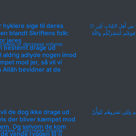
 hyklere sige til deres
۞ أَلَم تَرَ إِلَى الَّذينَ نافَقوا يَقولونَ لِإِخوانِهِمُ الَّذينَ كَفَروا مِن أَهلِ الكِتابِ لَئِن
en blandt Skriftens folk:
تِلتُم لَنَنصُرَنَّكُم وَاللَّهُ
for jeres
crease or decrease volume.
i bestemt drage ud
l aldrig adlyde nogen imod
mpet mod jer, så vil vi
 Allâh bevidner at de
 vil de dog ikke drage ud
َلَئِن نَصَروهُم لَيُوَلُّنَّ
is der bliver kæmpet mod
 dem. Og selvom de kom
crease or decrease volume.
 de vende ryggen til (i