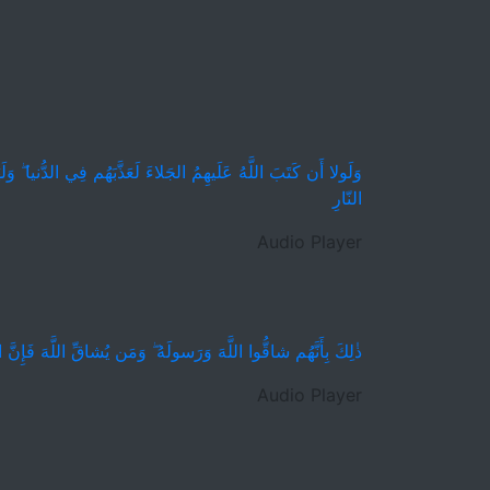
وَلَولا أَن كَتَبَ اللَّهُ عَلَيهِمُ الجَلاءَ لَعَذَّبَهُم فِي الدُّنيا ۖ 
النّارِ
Audio Player
ذٰلِكَ بِأَنَّهُم شاقُّوا اللَّهَ وَرَسولَهُ ۖ وَمَن يُشاقِّ اللَّهَ فَإِنَّ
Audio Player