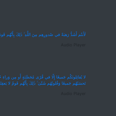
لَأَنتُم أَشَدُّ رَهبَةً في صُدورِهِم مِنَ اللَّهِ ۚ ذٰلِكَ بِأَنَّهُم قَو
Audio Player
لا يُقاتِلونَكُم جَميعًا إِلّا في قُرًى مُحَصَّنَةٍ أَو مِن وَراءِ جُ ۚ
تَحسَبُهُم جَميعًا وَقُلوبُهُم شَتّىٰ ۚ ذٰلِكَ بِأَنَّهُم قَومٌ لا يَعقِ
Audio Player