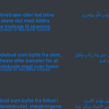
lmetræer eller lod blive
ذنِ اللَّهِ وَلِيُخزِيَ
 skete det med Allâhs
 de trodsige til skamme.
crease or decrease volume.
endebud som bytte fra dem,
 خَيلٍ وَلا رِكابٍ وَلٰكِنَّ
 heste eller kameler for at
ٍ قَديرٌ
sendebude magt over hvem
crease or decrease volume.
bud som bytte fra folket i
سولِ وَلِذِي القُربىٰ
g Sendebudet, slægtningene
َ الأَغنِياءِ مِنكُم ۚ وَما