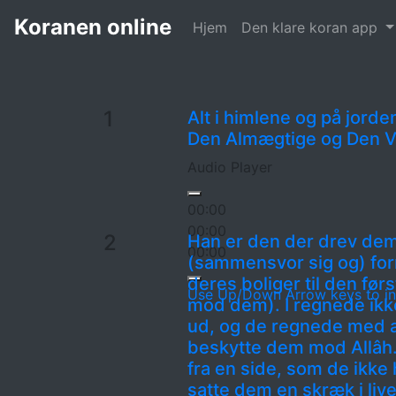
Koranen
59. Samlingen الحشر
Koranen online
Hjem
Den klare koran app
1
Alt i himlene og på jorde
Den Almægtige og Den V
Audio Player
00:00
00:00
2
Han er den der drev dem 
00:00
(sammensvor sig og) for
deres boliger til den førs
Use Up/Down Arrow keys to in
mod dem). I regnede ikk
ud, og de regnede med at
beskytte dem mod Allâh
fra en side, som de ikke
satte dem en skræk i liv