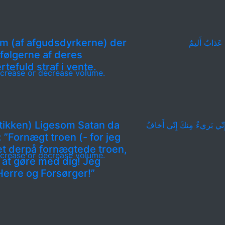
em (af afgudsdyrkerne) der
م عَذابٌ أَليمٌ
 følgerne af deres
tefuld straf i vente.
crease or decrease volume.
stikken) Ligesom Satan da
إِنّي بَريءٌ مِنكَ إِنّي أَخافُ
 ”Fornægt troen (- for jeg
det derpå fornægtede troen,
crease or decrease volume.
t at gøre med dig! Jeg
 Herre og Forsørger!”