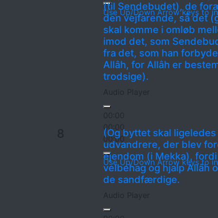
(til Sendebudet), de foræ
Use Up/Down Arrow keys to in
den vejfarende, så det (
skal komme i omløb melle
imod det, som Sendebudet
fra det, som han forbyder 
Allâh, for Allâh er bestem
trodsige).
Audio Player
00:00
00:00
8
(Og byttet skal ligeledes
00:00
udvandrere, der blev for
ejendom (i Mekka), fordi
Use Up/Down Arrow keys to in
velbehag og hjalp Allâh
de sandfærdige.
Audio Player