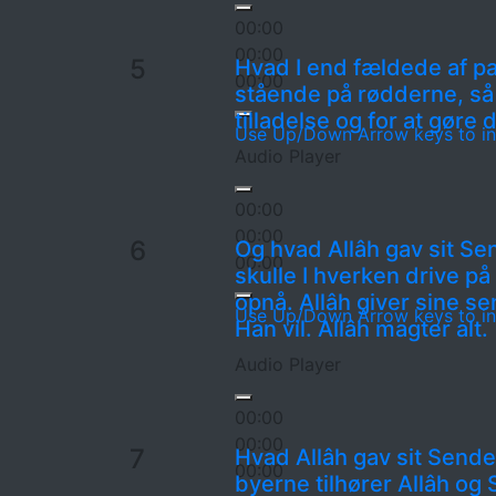
00:00
00:00
5
Hvad I end fældede af pa
00:00
stående på rødderne, så
tilladelse og for at gøre
Use Up/Down Arrow keys to in
Audio Player
00:00
00:00
6
Og hvad Allâh gav sit S
00:00
skulle I hverken drive på
opnå. Allâh giver sine 
Use Up/Down Arrow keys to in
Han vil. Allâh magter alt.
Audio Player
00:00
00:00
7
Hvad Allâh gav sit Sende
00:00
byerne tilhører Allâh o