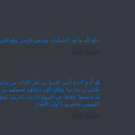
سَبَّحَ لِلَّهِ ما فِي السَّماواتِ وَما فِي الأَرضِ ۖ وَهُوَ العَزي
Audio Player
هُوَ الَّذي أَخرَجَ الَّذينَ كَفَروا مِن أَهلِ الكِتابِ مِن دِيارِهِ
ظَنَنتُم أَن يَخرُجوا ۖ وَظَنّوا أَنَّهُم مانِعَتُهُم حُصونُهُم مِنَ ال
لَم يَحتَسِبوا ۖ وَقَذَفَ في قُلوبِهِمُ الرُّعبَ ۚ يُخرِبونَ بُيوتَهُ
المُؤمِنينَ فَاعتَبِروا يا أُولِي الأَبصارِ
Audio Player