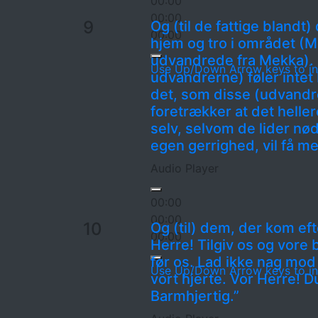
00:00
00:00
9
Og (til de fattige bland
00:00
hjem og tro i området (M
udvandrede fra Mekka). 
Use Up/Down Arrow keys to in
udvandrerne) føler intet 
det, som disse (udvandr
foretrækker at det hellere
selv, selvom de lider nø
egen gerrighed, vil få m
Audio Player
00:00
00:00
10
Og (til) dem, der kom ef
00:00
Herre! Tilgiv os og vore 
før os. Lad ikke nag mod 
Use Up/Down Arrow keys to in
vort hjerte. Vor Herre! D
Barmhjertig.”