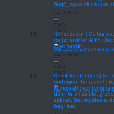
flugt), og så vil de ikke b
Audio Player
00:00
00:00
13
(O I som tror!) De har bes
00:00
for jer end for Allâh. Det
intet forstår.
Use Up/Down Arrow keys to in
Audio Player
00:00
00:00
14
De vil ikke (engang) kæ
00:00
undtagen i befæstede by
kampkraft over for hinan
Use Up/Down Arrow keys to in
dem for en samlet grupp
splittet. Det skyldes at de
begriber.