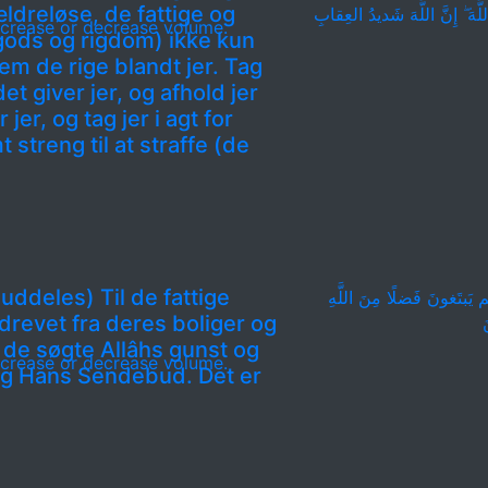
ldreløse, de fattige og
َهَ ۖ إِنَّ اللَّهَ شَديدُ العِقابِ
crease or decrease volume.
gods og rigdom) ikke kun
m de rige blandt jer. Tag
 giver jer, og afhold jer
jer, og tag jer i agt for
t streng til at straffe (de
 uddeles) Til de fattige
 يَبتَغونَ فَضلًا مِنَ اللَّهِ
drevet fra deres boliger og
َ
 de søgte Allâhs gunst og
crease or decrease volume.
 og Hans Sendebud. Det er