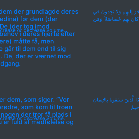
t) dem der grundlagde deres
اجَرَ إِلَيهِم وَلا يَجِدونَ في
edina) før dem (der
 كانَ بِهِم خَصاصَةٌ ۚ وَمَن
De (der tog imod
crease or decrease volume.
behov i deres hjerte efter
ere) måtte få, men
 går til dem end til sig
d. De, der er værnet mod
edgang.
ter dem, som siger: ”Vor
َا الَّذينَ سَبَقونا بِالإيمانِ
brødre, som kom til troen
َحيمٌ
nogen der tror få plads i
crease or decrease volume.
u er fuld af medfølelse og