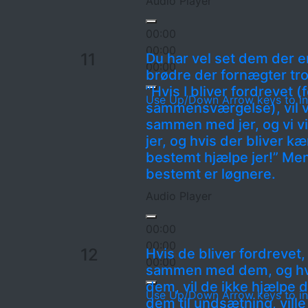
Audio Player
00:00
00:00
11
Du har vel set dem der er
00:00
brødre der fornægter tro
”Hvis I bliver fordrevet (
Use Up/Down Arrow keys to in
sammensværgelse), vil v
sammen med jer, og vi vi
jer, og hvis der bliver kæ
bestemt hjælpe jer!” Men
bestemt er løgnere.
Audio Player
00:00
00:00
12
Hvis de bliver fordrevet,
00:00
sammen med dem, og hv
dem, vil de ikke hjælpe
Use Up/Down Arrow keys to in
dem til undsætning, ville