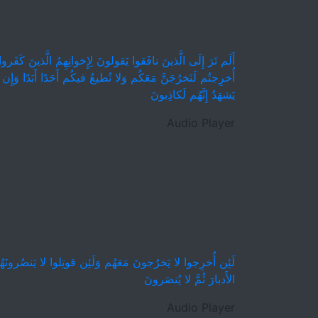
أُخرِجتُم لَنَخرُجَنَّ مَعَكُم وَلا نُطيعُ فيكُم أَحَدًا أَبَدًا وَإِن قو
يَشهَدُ إِنَّهُم لَكاذِبونَ
Audio Player
لَئِن أُخرِجوا لا يَخرُجونَ مَعَهُم وَلَئِن قوتِلوا لا يَنصُرونَهُم و
الأَدبارَ ثُمَّ لا يُنصَرونَ
Audio Player