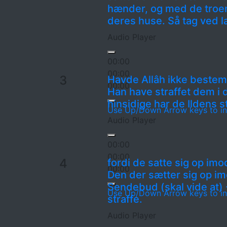
hænder, og med de troe
deres huse. Så tag ved læ
Audio Player
00:00
00:00
3
Havde Allâh ikke bestemt 
00:00
Han have straffet dem i 
hinsidige har de Ildens st
Use Up/Down Arrow keys to in
Audio Player
00:00
00:00
4
fordi de satte sig op im
00:00
Den der sætter sig op i
Sendebud (skal vide at) - 
Use Up/Down Arrow keys to in
straffe.
Audio Player