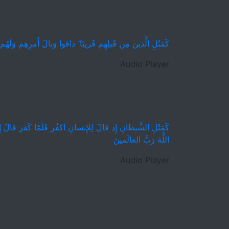
كَمَثَلِ الَّذينَ مِن قَبلِهِم قَريبًا ۖ ذاقوا وَبالَ أَمرِهِم وَلَهُ
Audio Player
كَمَثَلِ الشَّيطانِ إِذ قالَ لِلإِنسانِ اكفُر فَلَمّا كَفَرَ قالَ 
اللَّهَ رَبَّ العالَمينَ
Audio Player