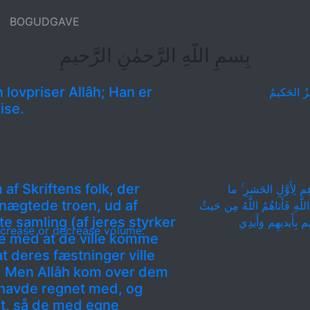
BOGUDGAVE
بِسمِ اللَّهِ الرَّحمٰنِ الرَّحيمِ
n lovpriser Allâh; Han er
زُ الحَكيمُ
ise.
af Skriftens folk, der
م لِأَوَّلِ الحَشرِ ۚ ما
nægtede troen, ud af
لَّهِ فَأَتاهُمُ اللَّهُ مِن حَيثُ
te samling (af jeres styrker
م بِأَيديهِم وَأَيدِي
crease or decrease volume.
e med at de ville komme
 deres fæstninger ville
. Men Allâh kom over dem
 havde regnet med, og
et, så de med egne