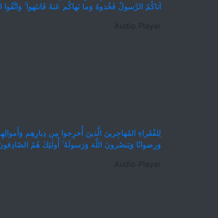
آتاكُمُ الرَّسولُ فَخُذوهُ وَما نَهاكُم عَنهُ فَانتَهوا ۚ وَاتَّقُوا اللّ
Audio Player
لِلفُقَراءِ المُهاجِرينَ الَّذينَ أُخرِجوا مِن دِيارِهِم وَأَموالِهِم
وَرِضوانًا وَيَنصُرونَ اللَّهَ وَرَسولَهُ ۚ أُولٰئِكَ هُمُ الصّادِقون
Audio Player