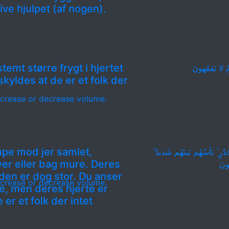
live hjulpet (af nogen).
temt større frygt i hjertet
مٌ لا يَفقَهونَ
 skyldes at de er et folk der
crease or decrease volume.
mpe mod jer samlet,
دُرٍ ۚ بَأسُهُم بَينَهُم شَديدٌ
er eller bag mure. Deres
لونَ
den er dog stor. Du anser
crease or decrease volume.
e, men deres hjerte er
 er et folk der intet