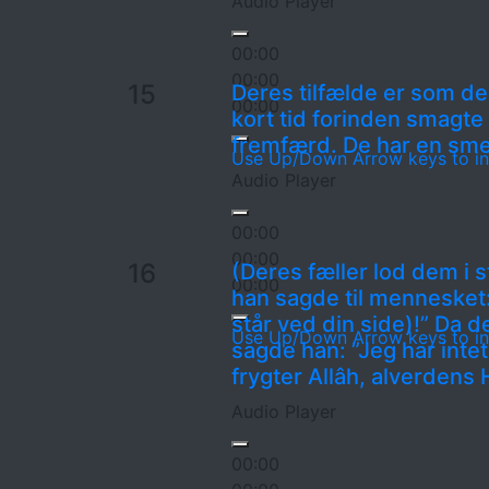
Audio Player
00:00
00:00
15
Deres tilfælde er som d
00:00
kort tid forinden smagte
fremfærd. De har en smer
Use Up/Down Arrow keys to in
Audio Player
00:00
00:00
16
(Deres fæller lod dem i 
00:00
han sagde til mennesket:
står ved din side)!” Da 
Use Up/Down Arrow keys to in
sagde han: ”Jeg har inte
frygter Allâh, alverdens
Audio Player
00:00