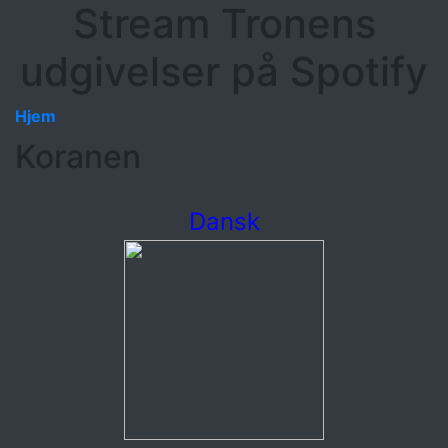
Stream Tronens
udgivelser på Spotify
Hjem
Koranen
Dansk