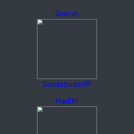
Seerah
Sendebudetﷺ
Hadîth